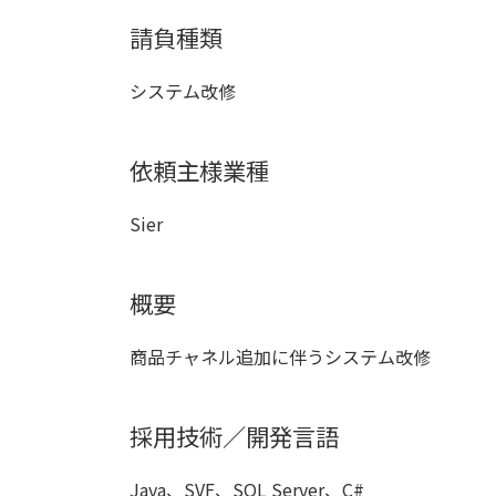
更
請負種類
新
日
時
システム改修
:
依頼主様業種
Sier
概要
商品チャネル追加に伴うシステム改修
採用技術／開発言語
Java、SVF、SQL Server、C#