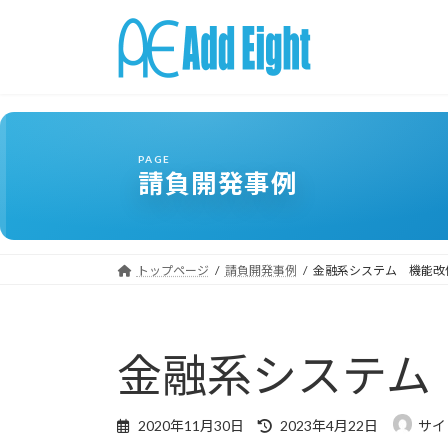
コ
ナ
ン
ビ
テ
ゲ
ン
ー
ツ
シ
へ
ョ
ス
ン
請負開発事例
キ
に
ッ
移
プ
動
トップページ
請負開発事例
金融系システム 機能改
金融系システム
最
2020年11月30日
2023年4月22日
サイ
終