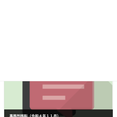
ドをアップ。
アピールポイント
機能改修であり、改修難易度も高くなかったが、新規採用２名の
ポテンシャルが非常に高く、吸収力も早く、直ぐに戦力として稼
働。結果的に、予定工数を前倒して完了。
請負開発事例
カテゴリー
前の記事
事務所移転（令和４年１１月）