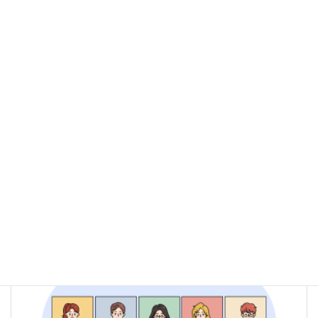
アピールポイント
・お客様がクリニック様ということもあり、まとまった時間が取れ
なかったため、基本的に原稿や病気説明・器具等の画像準備は、
電子データでのやり取りであった。お客様も多忙な中にも関わら
ず、期日までにデータ提供を頂けたお陰で、遅延なく対応できた。
・週次で進捗状況を報告（メール）しており、課題の共有、進捗
の共有という点では、関係者全員が共通認識を持って進められ
た。
・今回の開発を通し、動的サイトの作成、レスポンシブデザイン
など、WordpressだけでなくCSSやJavascriptによる実装も行うこ
とができ、自社内メンバーのWeb制作スキルが大幅に向上した。
請負開発事例
カテゴリー
前の記事