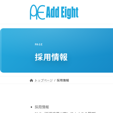
コ
ナ
ン
ビ
テ
ゲ
ン
ー
ツ
シ
へ
ョ
ス
ン
キ
に
ッ
移
採用情報
プ
動
トップページ
採用情報
採用情報