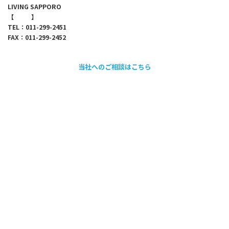
LIVING SAPPORO
【
map
】
TEL：011-299-2451
FAX：011-299-2452
当社へのご相談はこちら
採用情報のご案内
会社情報
代表メッセージ
企業理念
会社概要・アクセス
沿革
取引先・加盟団体
当社が目指していく姿