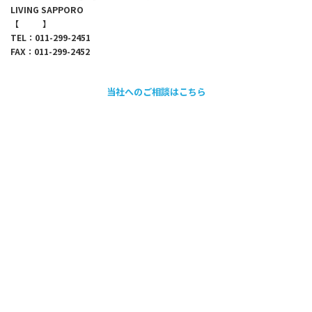
LIVING SAPPORO
【
map
】
TEL：011-299-2451
FAX：011-299-2452
当社へのご相談はこちら
採用情報のご案内
会社情報
代表メッセージ
企業理念
会社概要・アクセス
沿革
取引先・加盟団体