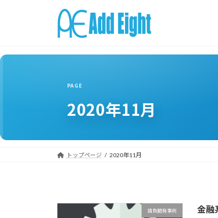
コ
ナ
ン
ビ
テ
ゲ
ン
ー
ツ
シ
へ
ョ
ス
ン
キ
に
ッ
移
2020年11月
プ
動
トップページ
2020年11月
金融
請負開発事例