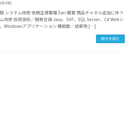
11月30日
類 システム改修 依頼主様業種 Sier 概要 商品チャネル追加に伴う
改修 採用技術／開発言語 Java、SVF、SQL Server、C# Webシ
、Windowsアプリケーション 機能数／成果物 […]
続きを読む