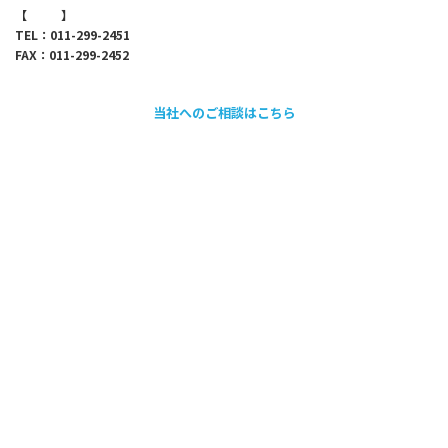
【
map
】
TEL：011-299-2451
FAX：011-299-2452
当社へのご相談はこちら
採用情報のご案内
会社情報
代表メッセージ
企業理念
会社概要・アクセス
沿革
取引先・加盟団体
当社が目指していく姿