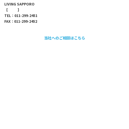
LIVING SAPPORO
【
map
】
TEL：011-299-2451
FAX：011-299-2452
当社へのご相談はこちら
採用情報のご案内
会社情報
代表メッセージ
企業理念
会社概要・アクセス
沿革
取引先・加盟団体