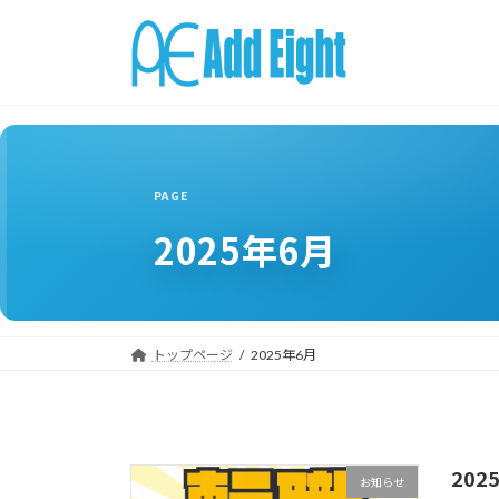
コ
ナ
ン
ビ
テ
ゲ
ン
ー
ツ
シ
へ
ョ
ス
ン
キ
に
ッ
移
2025年6月
プ
動
トップページ
2025年6月
20
お知らせ