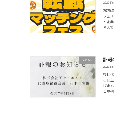
2025年
202
フェス
と企業
考えて
訃報
お知らせ
2025年
弊社代
こに生
げます
ご参列