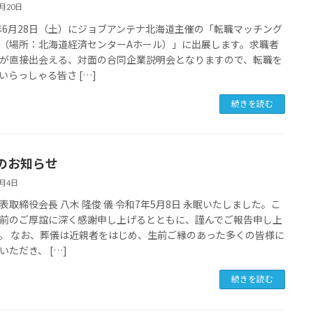
6月20日
5年6月28日（土）にジョブアンテナ北海道主催の「転職マッチング
（場所：北海道経済センターAホール）」に出展します。求職者
が直接出会える、対面の合同企業説明会となりますので、転職を
いらっしゃる皆さ […]
続きを読む
のお知らせ
6月4日
表取締役会長 八木 隆俊 儀 令和7年5月8日 永眠いたしました。こ
前のご厚誼に深く感謝申し上げるとともに、謹んでご報告申し上
。 なお、葬儀は近親者をはじめ、生前ご縁のあった多くの皆様に
いただき、 […]
続きを読む